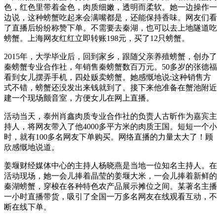
色，红色里带着金色，肉质细嫩，透明而柔软。她一边操作一
边说，这种螃蟹吃起来会满嘴都是，还能保持香味。网友们看
了直播后纷纷称赞下单。不需要去秦湖，也可以去上地隧道吃
螃蟹。上海网友红红立即转账198元，买了12只螃蟹。
2015年，大学毕业后，回到家乡，跟随父亲养殖螃蟹，创办了
秦螃蟹专业合作社，年销售秦螃蟹数百万元。50多岁的张德福
看到女儿摆弄手机，四处贩卖螃蟹。她感慨地说:这种销售方
式不错，螃蟹还没发出来钱就到了。接下来他准备在蟹池附近
建一个现场颤音室，方便女儿在网上直播。
活动当天，泰州肖鑫肉质专业合作社的负责人古昕作为嘉宾主
持人，将网友带入了他4000多平方米的肉质王国。短短一个小
时，就有100多名网友下单购买。网络直播的力量太大了！顾
欣感慨地说道。
姜堰财经媒体中心的主持人杨晓燕是当地一位知名主持人。在
活动现场，她一会儿捧着晶莹的姜堰大米，一会儿捧着新鲜的
秦湖螃蟹，穿梭在各种特色农产品展示摊位之间。某著名主播
一小时直播带货，吸引了全国一万多名网友在线观看互动，不
断在线下单。