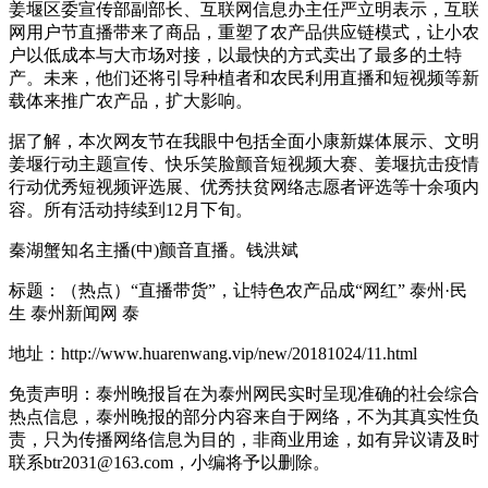
姜堰区委宣传部副部长、互联网信息办主任严立明表示，互联
网用户节直播带来了商品，重塑了农产品供应链模式，让小农
户以低成本与大市场对接，以最快的方式卖出了最多的土特
产。未来，他们还将引导种植者和农民利用直播和短视频等新
载体来推广农产品，扩大影响。
据了解，本次网友节在我眼中包括全面小康新媒体展示、文明
姜堰行动主题宣传、快乐笑脸颤音短视频大赛、姜堰抗击疫情
行动优秀短视频评选展、优秀扶贫网络志愿者评选等十余项内
容。所有活动持续到12月下旬。
秦湖蟹知名主播(中)颤音直播。钱洪斌
标题：（热点）“直播带货”，让特色农产品成“网红” 泰州·民
生 泰州新闻网 泰
地址：http://www.huarenwang.vip/new/20181024/11.html
免责声明：泰州晚报旨在为泰州网民实时呈现准确的社会综合
热点信息，泰州晚报的部分内容来自于网络，不为其真实性负
责，只为传播网络信息为目的，非商业用途，如有异议请及时
联系btr2031@163.com，小编将予以删除。