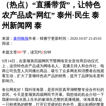
（热点）“直播带货”，让特色
农产品成“网红” 泰州·民生 泰
州新闻网 泰
来源：
泰州晚报
作者：铎雅宁
更新时间：2020-10-07 21:45:01
阅读：
本篇文章
907
字，读完约
2
分钟
9月14日，在姜堰第四届网民节暨网络安全宣传周启动仪式
上，这些特色农产品成为网络名人。直播主持人和合作社、电
商公司负责人共同播出商品，吸引了众多网友和消费者在线观
看互动，扩大了姜堰特色农产品的销售，提升了品牌知名度和
影响力。
各位网友好！我叫张海晨，是苏州苏真琴湖螃蟹专业合作社的
农民。今天是姜堰第四届网民节开幕。我想借此机会介绍一下
我家800亩水面上生长的秦湖生态蟹的直播视频。张海晨拿起
一只刚煮熟的螃蟹，打开它坚硬的红色外壳，露出粘稠的蟹黄