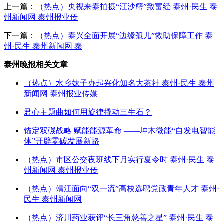
上一篇：
（热点）央视来泰拍摄“江沙蟹”致富经 泰州·民生 泰
州新闻网 泰州报业传
下一篇：
（热点）泰兴全面开展“边缘孤儿”救助保障工作 泰
州·民生 泰州新闻网 泰
泰州晚报相关文章
（热点）水乡妹子办起兴化知名大茶社 泰州·民生 泰州
新闻网 泰州报业传媒
君心主题曲如何用旋律撬动三生石？
锚定双碳战略 赋能能源革命 ——坤木微能“自发电智能
体”开辟零碳发展新路
（热点）市区公交夜班线下月实行夏令时 泰州·民生 泰
州新闻网 泰州报业传
（热点）靖江面向“双一流”高校选聘党政青年人才 泰州·
民生 泰州新闻网
（热点）济川药业获评“长三角慈善之星” 泰州·民生 泰