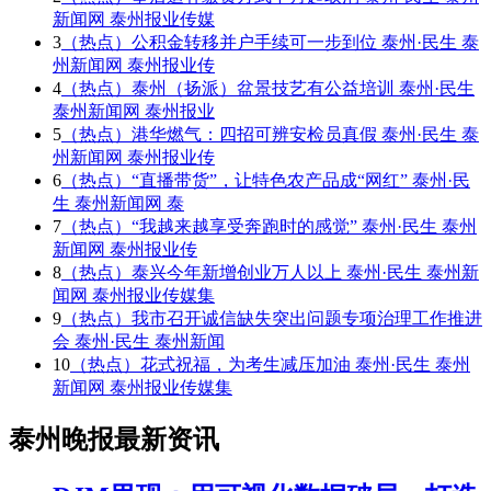
新闻网 泰州报业传媒
3
（热点）公积金转移并户手续可一步到位 泰州·民生 泰
州新闻网 泰州报业传
4
（热点）泰州（扬派）盆景技艺有公益培训 泰州·民生
泰州新闻网 泰州报业
5
（热点）港华燃气：四招可辨安检员真假 泰州·民生 泰
州新闻网 泰州报业传
6
（热点）“直播带货”，让特色农产品成“网红” 泰州·民
生 泰州新闻网 泰
7
（热点）“我越来越享受奔跑时的感觉” 泰州·民生 泰州
新闻网 泰州报业传
8
（热点）泰兴今年新增创业万人以上 泰州·民生 泰州新
闻网 泰州报业传媒集
9
（热点）我市召开诚信缺失突出问题专项治理工作推进
会 泰州·民生 泰州新闻
10
（热点）花式祝福，为考生减压加油 泰州·民生 泰州
新闻网 泰州报业传媒集
泰州晚报最新资讯