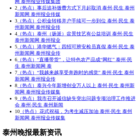
网 泰州报业传媒集团
2
（热点）事后追补缴费方式下月起取消 泰州·民生 泰州
新闻网 泰州报业传媒
3
（热点）公积金转移并户手续可一步到位 泰州·民生 泰
州新闻网 泰州报业传
4
（热点）泰州（扬派）盆景技艺有公益培训 泰州·民生
泰州新闻网 泰州报业
5
（热点）港华燃气：四招可辨安检员真假 泰州·民生 泰
州新闻网 泰州报业传
6
（热点）“直播带货”，让特色农产品成“网红” 泰州·民
生 泰州新闻网 泰
7
（热点）“我越来越享受奔跑时的感觉” 泰州·民生 泰州
新闻网 泰州报业传
8
（热点）泰兴今年新增创业万人以上 泰州·民生 泰州新
闻网 泰州报业传媒集
9
（热点）我市召开诚信缺失突出问题专项治理工作推进
会 泰州·民生 泰州新闻
10
（热点）花式祝福，为考生减压加油 泰州·民生 泰州
新闻网 泰州报业传媒集
泰州晚报最新资讯