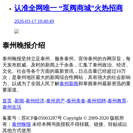
认准全网唯一 “泵阀商城”火热招商
2026-03-17 10:40:49
泰州晚报介绍
泰州晚报坚持立足泰州、服务泰州、宣传泰州的办网宗旨，每
天发布权威、及时的新闻上千余条，汇集了泰州政治、经济、
文化、社会等各个方面的最新资讯，日点击量已经超过10万
次，是泰州地区最大的新闻综合性网站，具有强大的社会影响
力。以成为了全国人民了解
泰州新闻
和掌握泰州最新资迅的重
要渠道。
首页
-
新闻
-
泰州经济
-
泰州房产
-
泰州美食
-
泰州招聘
-
泰州教育
-
泰州生活
备案号：苏ICP备05003287号 Copyright © 2009-2020 版权所
有：
泰州晚报
未经本网书面授权不得转载、链接、转贴或以
其他方式使用