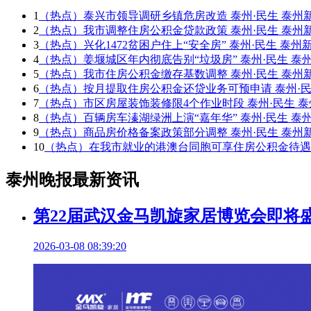
1
（热点）泰兴市领导调研乡镇危房改造 泰州·民生 泰州
2
（热点）我市调整住房公积金贷款政策 泰州·民生 泰州
3
（热点）兴化1472贫困户住上“安全房” 泰州·民生 泰州
4
（热点）姜堰城区年内彻底告别“垃圾房” 泰州·民生 泰
5
（热点）我市住房公积金缴存基数调整 泰州·民生 泰州
6
（热点）按月提取住房公积金还贷业务可预申请 泰州·民
7
（热点）市区房屋装饰装修限4个作业时段 泰州·民生 泰
8
（热点）百辆房车溱湖绿洲上演“嘉年华” 泰州·民生 泰
9
（热点）商品房价格备案政策部分调整 泰州·民生 泰州
10
（热点）在我市就业的港澳台同胞可享住房公积金待遇 
泰州晚报最新资讯
第22届武汉金马凯旋家居博览会即将
2026-03-08 08:39:20