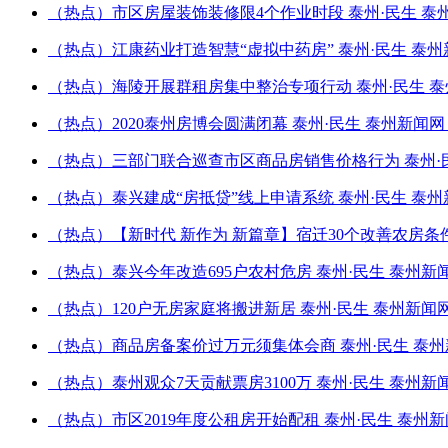
（热点）市区房屋装饰装修限4个作业时段 泰州·民生 泰
（热点）江康药业打造智慧“虚拟中药房” 泰州·民生 泰州
（热点）海陵开展群租房集中整治专项行动 泰州·民生 泰
（热点）2020泰州房博会圆满闭幕 泰州·民生 泰州新闻
（热点）三部门联合巡查市区商品房销售价格行为 泰州·民
（热点）泰兴建成“房抵贷”线上申请系统 泰州·民生 泰州
（热点）【新时代 新作为 新篇章】宿迁30个改善农房
（热点）泰兴今年改造695户农村危房 泰州·民生 泰州新
（热点）120户无房家庭将搬进新居 泰州·民生 泰州新闻
（热点）商品房备案价过万元须集体会商 泰州·民生 泰州
（热点）泰州观众7天贡献票房3100万 泰州·民生 泰州新
（热点）市区2019年度公租房开始配租 泰州·民生 泰州