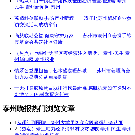
（热点）白米镇召开第四次全国经济普查推进会 泰州·
民生 泰州新闻网 泰州
苏靖科创联动·共筑产业新程——靖江赴苏州标杆企业参
访交流活动成功举行
商慈联动公益 健康守护万家——苏州市泰州商会携手陈
霞基金会共筑社区健康
（热点） “练摊”为景区夜经济注入新活力 泰州·民生 泰
州新闻网 泰州报业
情系公益显担当，艺术盛宴暖苏城——苏州市姜堰商会
协办双盛典公益画展圆满
十大排名胶原蛋白肽排行榜最新 敏感肌抗衰如何选对不
刺激？ 2026科学配方新标
泰州晚报热门浏览文章
1
从课堂到医院，扬州大学用切实实践赢得社会认可
2
（热点）靖江助力经济薄弱村脱贫增收 泰州·民生 泰州