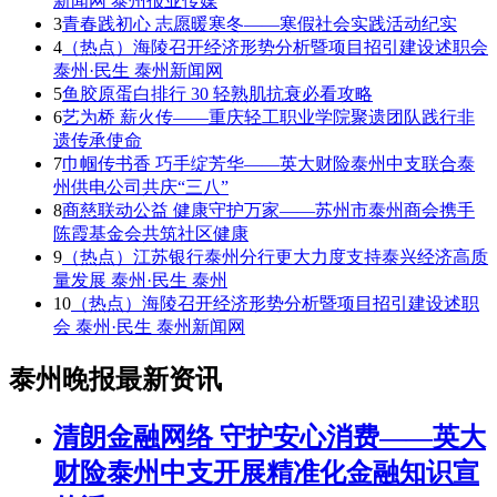
新闻网 泰州报业传媒
3
青春践初心 志愿暖寒冬——寒假社会实践活动纪实
4
（热点）海陵召开经济形势分析暨项目招引建设述职会
泰州·民生 泰州新闻网
5
鱼胶原蛋白排行 30 轻熟肌抗衰必看攻略
6
艺为桥 薪火传——重庆轻工职业学院聚遗团队践行非
遗传承使命
7
巾帼传书香 巧手绽芳华——英大财险泰州中支联合泰
州供电公司共庆“三八”
8
商慈联动公益 健康守护万家——苏州市泰州商会携手
陈霞基金会共筑社区健康
9
（热点）江苏银行泰州分行更大力度支持泰兴经济高质
量发展 泰州·民生 泰州
10
（热点）海陵召开经济形势分析暨项目招引建设述职
会 泰州·民生 泰州新闻网
泰州晚报最新资讯
清朗金融网络 守护安心消费——英大
财险泰州中支开展精准化金融知识宣