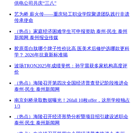
供电公司共庆“三八”
艺为桥 薪火传——重庆轻工职业学院聚遗团队践行非遗
传承使命
（热点）家庭经济困难学生可申报资助 泰州·民生 泰州
新闻网 泰州报业传媒
胶原蛋白肽哪个牌子性价比高 医美术后修护选哪款更科
学？ 2026年抗衰新标准揭
​波场TRON2025年成绩斐然：孙宇晨获多家机构高度评
价
（热点）海陵召开第四次全国经济普查登记阶段推进会
泰州·民生 泰州新闻网
南京剑桥录取数据曝光！26fall 10枚offer，这所学校独占
1/3
（热点）海陵召开经济形势分析暨项目招引建设述职会
泰州·民生 泰州新闻网